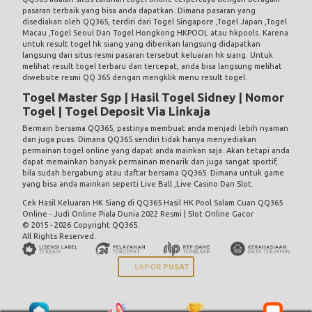
pasaran terbaik yang bisa anda dapatkan. Dimana pasaran yang
disediakan oleh QQ365, terdiri dari Togel Singapore ,Togel Japan ,Togel
Macau ,Togel Seoul Dan Togel Hongkong
HKPOOL
atau hkpools. Karena
untuk result togel hk siang yang diberikan langsung didapatkan
langsung dari situs resmi pasaran tersebut keluaran hk siang. Untuk
melihat result togel terbaru dan tercepat, anda bisa langsung melihat
diwebsite resmi QQ 365 dengan mengklik menu result togel.
Togel Master Sgp
|
Hasil Togel Sidney
|
Nomor
Togel
|
Togel Deposit Via Linkaja
Bermain bersama QQ365, pastinya membuat anda menjadi lebih nyaman
dan juga puas. Dimana
QQ365
sendiri tidak hanya menyediakan
permainan togel online yang dapat anda mainkan saja. Akan tetapi anda
dapat memainkan banyak permainan menarik dan juga sangat sportif,
bila sudah bergabung atau daftar bersama QQ365. Dimana untuk game
yang bisa anda mainkan seperti Live Ball ,Live Casino Dan Slot.
Cek Hasil Keluaran
HK Siang
di QQ365 Hasil HK Pool Salam Cuan QQ365
Online - Judi Online Piala Dunia 2022 Resmi | Slot Online Gacor
© 2015 - 2026 Copyright QQ365.
All Rights Reserved.
LAPOR PUSAT