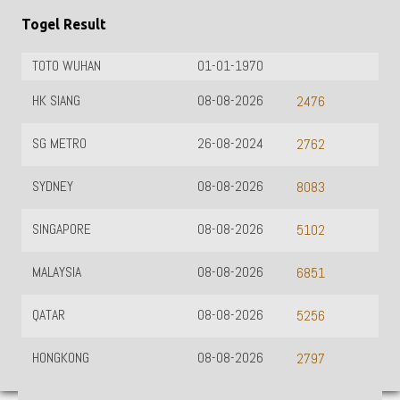
Togel Result
TOTO WUHAN
01-01-1970
HK SIANG
08-08-2026
2476
SG METRO
26-08-2024
2762
SYDNEY
08-08-2026
8083
SINGAPORE
08-08-2026
5102
MALAYSIA
08-08-2026
6851
QATAR
08-08-2026
5256
HONGKONG
08-08-2026
2797