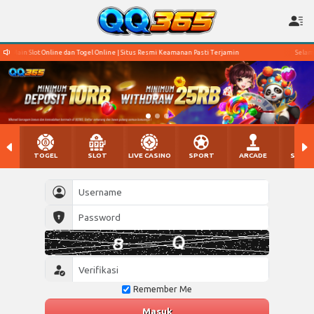
 Main Slot Online dan Togel Online | Situs Resmi Keamanan Pasti Terjamin
Selamat Da
TOGEL
SLOT
LIVE CASINO
SPORT
ARCADE
SABU
Remember Me
Masuk