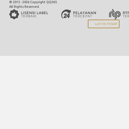
© 2015 - 2026 Copyright QQ365.
All Rights Reserved.
LAPOR PUSAT