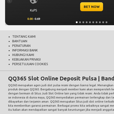
Previous
CS Universitatea Craiova
Red Bull Salzburg
0.00
0.53
0.75
0.60
TENTANG KAMI
BANTUAN
PERATURAN
INFORMASI BANK
HUBUNGI KAMI
KEBIJAKAN PRIVASI
PERSETUJUAN COOKIES
QQ365 Slot Online Deposit Pulsa | Band
QQ365 merupakan agen judi
slot pulsa
resmi dengan lisensi legal. Menangkan
produk dengan QQ365. Bergabung menjadi member kami akan memperoleh k
dengan bermain di Situs Judi Slot Online lain yang tidak resmi. Anda tidak per
se indonesia di dunia maya,
QQ365
menyediakan permainan terlengkap dan te
dibayarkan dan terjamin aman. QQ365 merupakan Situs judi slot online terbaik
kita memberikan garansi permainan. Berbagai promo kita sebaiknya sangat me
itu kalian akan mendapatkan sangat banyak keuntungan jika menjadi anggota 