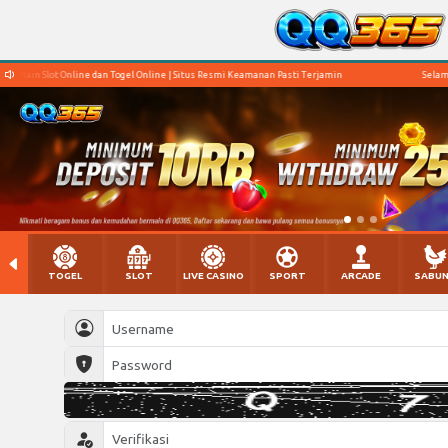
ain Slot Online dan Togel Online | Situs Resmi Keamanan Pasti Terjamin
Selamat Dat
TOGEL
SLOT
LIVE CASINO
SPORT
ARCADE
SABU