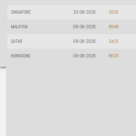
SINGAPORE
10-08-2026
3525
MALAYSIA
09-08-2026
8548
QATAR
09-08-2026
3415
HONGKONG
09-08-2026
8620