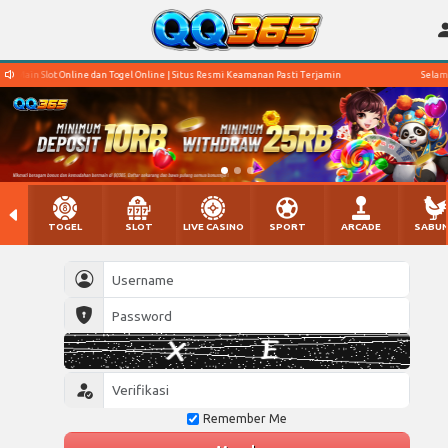
Main Slot Online dan Togel Online | Situs Resmi Keamanan Pasti Terjamin
Selamat Da
TOGEL
SLOT
LIVE CASINO
SPORT
ARCADE
SABU
Remember Me