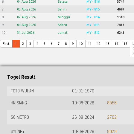
6
04 Aug 2026
Selasa
MY - 816
3744
7
03 Aug 2026
Senin
MY - 815
4697
8
02 Aug 2026
Minggu
MY - 814
1318
9
01 Aug 2026
Sabtu
MY - 813
7417
10
31 Jul 2026
Jumat
MY - 812
6241
First
1
2
3
4
5
6
7
8
9
10
11
12
13
14
15
(
)
Togel Result
TOTO WUHAN
01-01-1970
HK SIANG
10-08-2026
8556
SG METRO
26-08-2024
2762
SYDNEY
10-08-2026
9079