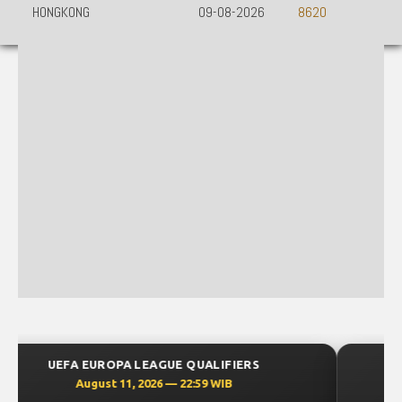
HONGKONG
09-08-2026
8620
SPAIN LA LIGA
August 16, 2026 — 02:30 WIB