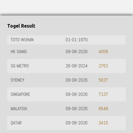
Togel Result
TOTO WUHAN
01-01-1970
HK SIANG
09-08-2026
4008
SG METRO
26-08-2024
2762
SYDNEY
09-08-2026
5627
SINGAPORE
09-08-2026
7137
MALAYSIA
09-08-2026
8548
QATAR
09-08-2026
3415