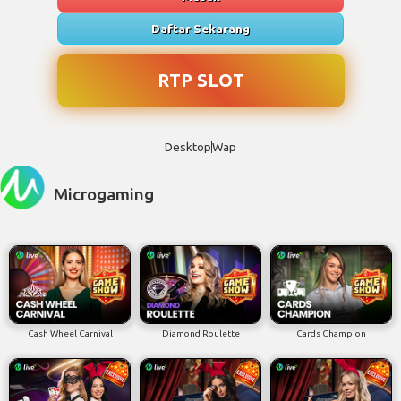
Daftar Sekarang
RTP SLOT
Desktop
Wap
Microgaming
Cash Wheel Carnival
Diamond Roulette
Cards Champion