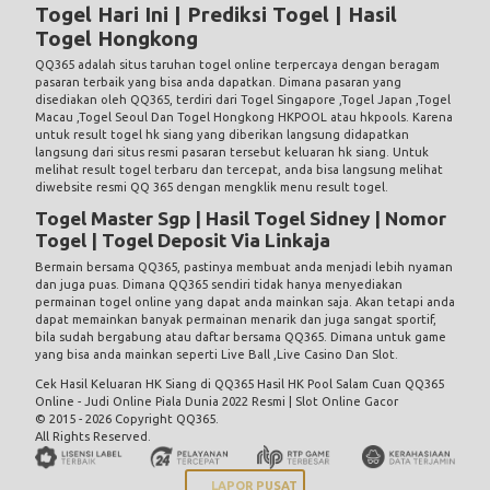
Togel Hari Ini
|
Prediksi Togel
|
Hasil
Togel Hongkong
QQ365 adalah situs taruhan togel online terpercaya dengan beragam
pasaran terbaik yang bisa anda dapatkan. Dimana pasaran yang
disediakan oleh QQ365, terdiri dari Togel Singapore ,Togel Japan ,Togel
Macau ,Togel Seoul Dan Togel Hongkong
HKPOOL
atau hkpools. Karena
untuk result togel hk siang yang diberikan langsung didapatkan
langsung dari situs resmi pasaran tersebut keluaran hk siang. Untuk
melihat result togel terbaru dan tercepat, anda bisa langsung melihat
diwebsite resmi QQ 365 dengan mengklik menu result togel.
Togel Master Sgp
|
Hasil Togel Sidney
|
Nomor
Togel
|
Togel Deposit Via Linkaja
Bermain bersama QQ365, pastinya membuat anda menjadi lebih nyaman
dan juga puas. Dimana
QQ365
sendiri tidak hanya menyediakan
permainan togel online yang dapat anda mainkan saja. Akan tetapi anda
dapat memainkan banyak permainan menarik dan juga sangat sportif,
bila sudah bergabung atau daftar bersama QQ365. Dimana untuk game
yang bisa anda mainkan seperti Live Ball ,Live Casino Dan Slot.
Cek Hasil Keluaran
HK Siang
di QQ365 Hasil HK Pool Salam Cuan QQ365
Online - Judi Online Piala Dunia 2022 Resmi | Slot Online Gacor
© 2015 - 2026 Copyright QQ365.
All Rights Reserved.
LAPOR PUSAT