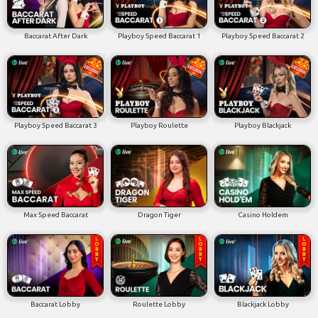
Baccarat After Dark
Playboy Speed Baccarat 1
Playboy Speed Baccarat 2
Playboy Speed Baccarat 3
Playboy Roulette
Playboy Blackjack
Max Speed Baccarat
Dragon Tiger
Casino Holdem
Baccarat Lobby
Roulette Lobby
Blackjack Lobby